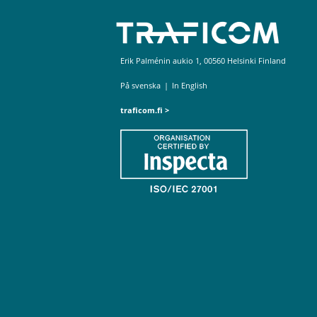
Erik Palménin aukio 1, 00560 Helsinki Finland
På svenska
|
In English
traficom.fi >