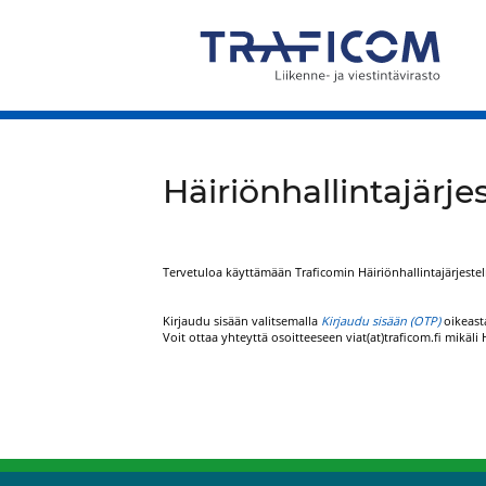
Häiriönhallintajärj
Tervetuloa käyttämään Traficomin Häiriönhallintajärjeste
Kirjaudu sisään valitsemalla
Kirjaudu sisään (OTP)
oikeasta
Voit ottaa yhteyttä osoitteeseen viat(at)traficom.fi mikäl