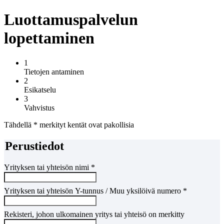
Luottamuspalvelun
lopettaminen
1
Tietojen antaminen
2
Esikatselu
3
Vahvistus
Tähdellä
*
merkityt kentät ovat pakollisia
Perustiedot
Yrityksen tai yhteisön nimi
*
Yrityksen tai yhteisön Y-tunnus / Muu yksilöivä numero
*
Rekisteri, johon ulkomainen yritys tai yhteisö on merkitty